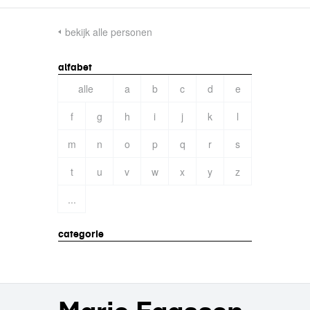
bekijk alle personen
alfabet
alle
a
b
c
d
e
f
g
h
i
j
k
l
m
n
o
p
q
r
s
t
u
v
w
x
y
z
...
categorie