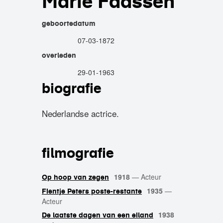
Marie Faassen
geboortedatum
07-03-1872
overleden
29-01-1963
biografie
Nederlandse actrice.
filmografie
1918
—
Acteur
Op hoop van zegen
1935
—
Fientje Peters poste-restante
Acteur
1938
De laatste dagen van een eiland