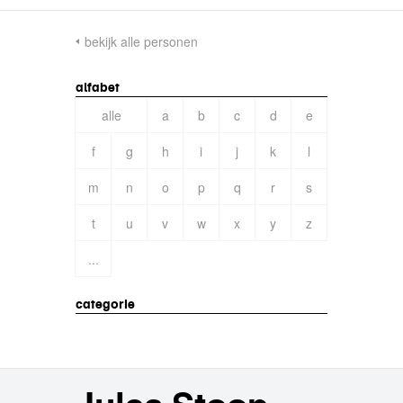
bekijk alle personen
alfabet
alle
a
b
c
d
e
f
g
h
i
j
k
l
m
n
o
p
q
r
s
t
u
v
w
x
y
z
...
categorie