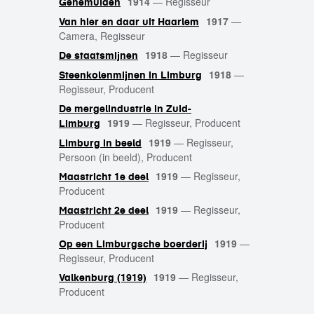
1914
—
Regisseur
Genemuiden
1917
—
Van hier en daar uit Haarlem
Camera, Regisseur
1918
—
Regisseur
De staatsmijnen
1918
—
Steenkolenmijnen in Limburg
Regisseur, Producent
De mergelindustrie in Zuid-
1919
—
Regisseur, Producent
Limburg
1919
—
Regisseur,
Limburg in beeld
Persoon (in beeld), Producent
1919
—
Regisseur,
Maastricht 1e deel
Producent
1919
—
Regisseur,
Maastricht 2e deel
Producent
1919
—
Op een Limburgsche boerderij
Regisseur, Producent
1919
—
Regisseur,
Valkenburg (1919)
Producent