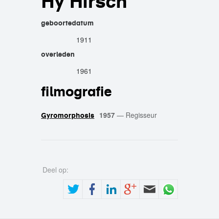
Hy Hirsch
geboortedatum
1911
overleden
1961
filmografie
1957
—
Regisseur
Gyromorphosis
Deel op: