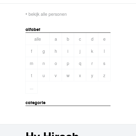
bekijk alle personen
alfabet
alle
a
b
c
d
e
f
g
h
i
j
k
l
m
n
o
p
q
r
s
t
u
v
w
x
y
z
...
categorie