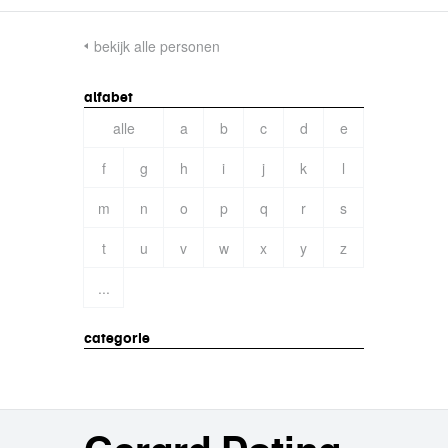
bekijk alle personen
alfabet
alle
a
b
c
d
e
f
g
h
i
j
k
l
m
n
o
p
q
r
s
t
u
v
w
x
y
z
...
categorie