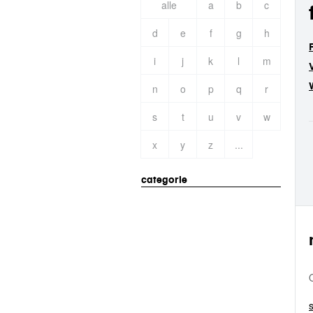
alle
a
b
c
d
e
f
g
h
i
j
k
l
m
n
o
p
q
r
s
t
u
v
w
x
y
z
...
categorie