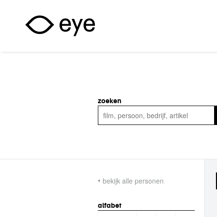
Overslaan en naar de inhoud gaan
zoeken
bekijk alle personen
alfabet