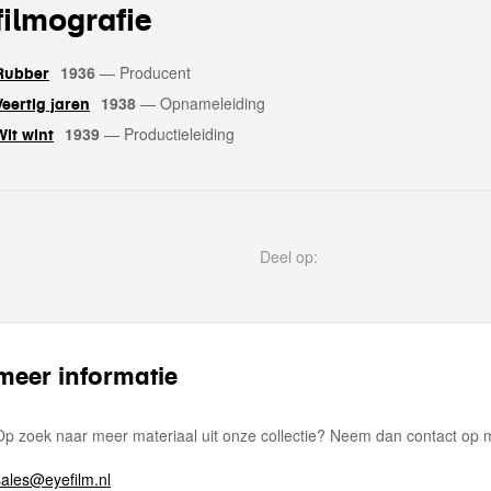
filmografie
1936
—
Producent
Rubber
1938
—
Opnameleiding
Veertig jaren
1939
—
Productieleiding
Wit wint
Deel op:
meer informatie
Op zoek naar meer materiaal uit onze collectie? Neem dan contact op
sales@eyefilm.nl