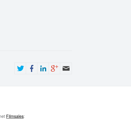
 met
Filmsales
: