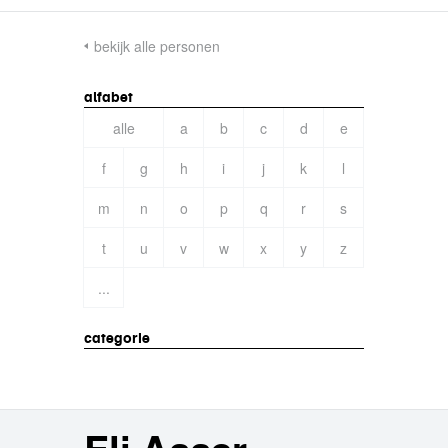
bekijk alle personen
alfabet
alle
a
b
c
d
e
f
g
h
i
j
k
l
m
n
o
p
q
r
s
t
u
v
w
x
y
z
...
categorie