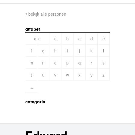
bekijk alle personen
alfabet
alle
a
b
c
d
e
f
g
h
i
j
k
l
m
n
o
p
q
r
s
t
u
v
w
x
y
z
...
categorie