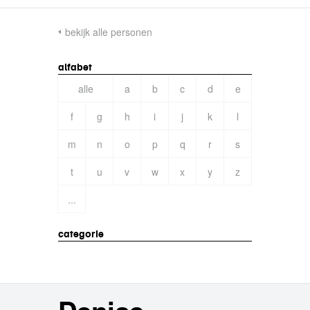
bekijk alle personen
alfabet
alle
a
b
c
d
e
f
g
h
i
j
k
l
m
n
o
p
q
r
s
t
u
v
w
x
y
z
...
categorie