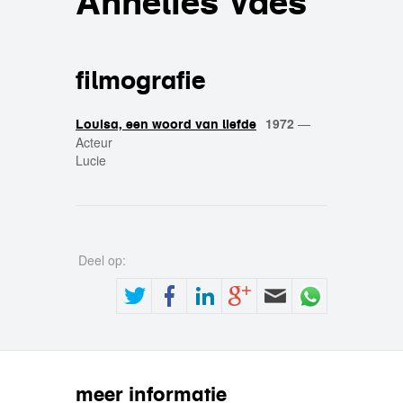
Annelies Vaes
filmografie
1972
—
Louisa, een woord van liefde
Acteur
Lucie
Deel op:
meer informatie