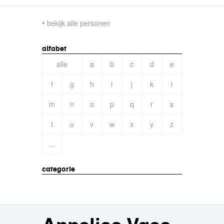
bekijk alle personen
alfabet
alle
a
b
c
d
e
f
g
h
i
j
k
l
m
n
o
p
q
r
s
t
u
v
w
x
y
z
...
categorie