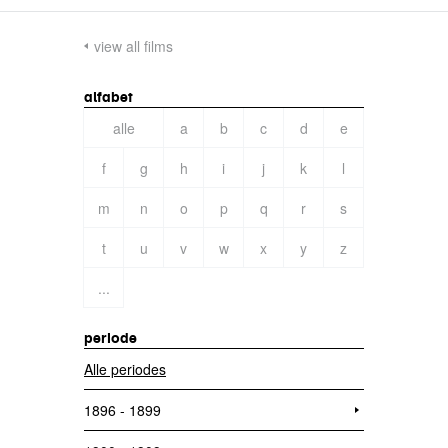
view all films
alfabet
alle
a
b
c
d
e
f
g
h
i
j
k
l
m
n
o
p
q
r
s
t
u
v
w
x
y
z
...
periode
Alle periodes
1896 - 1899