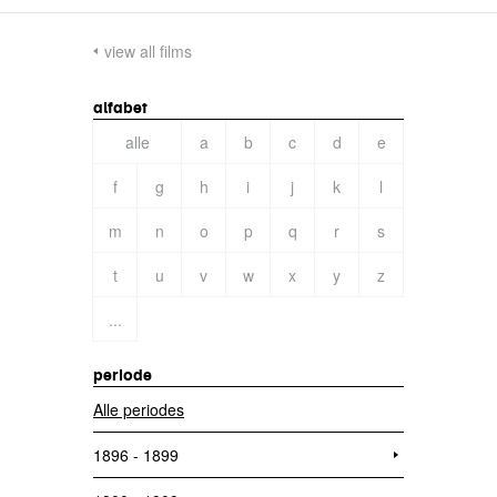
view all films
alfabet
alle
a
b
c
d
e
f
g
h
i
j
k
l
m
n
o
p
q
r
s
t
u
v
w
x
y
z
...
periode
Alle periodes
1896 - 1899