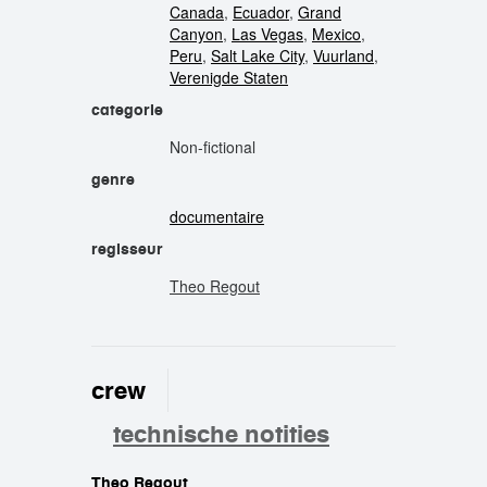
Canada
,
Ecuador
,
Grand
Canyon
,
Las Vegas
,
Mexico
,
Peru
,
Salt Lake City
,
Vuurland
,
Verenigde Staten
categorie
Non-fictional
genre
documentaire
regisseur
Theo Regout
crew
technische notities
Theo Regout