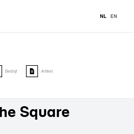
NL
EN
talen
Bedrijf
Artikel
the Square