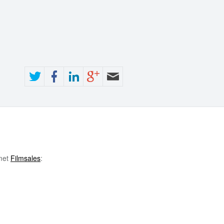
 met
Filmsales
: