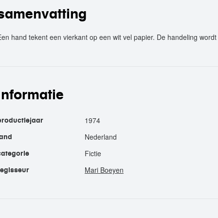
samenvatting
Een hand tekent een vierkant op een wit vel papier. De handeling wordt
informatie
1974
productiejaar
Nederland
land
Fictie
categorie
Mari Boeyen
regisseur