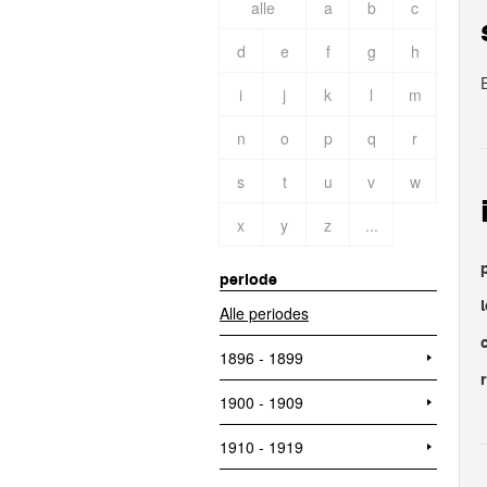
alle
a
b
c
d
e
f
g
h
i
j
k
l
m
n
o
p
q
r
s
t
u
v
w
x
y
z
...
periode
Alle periodes
1896 - 1899
1900 - 1909
1910 - 1919