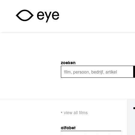
Overslaan en naar de inhoud gaan
zoeken
view all films
alfabet