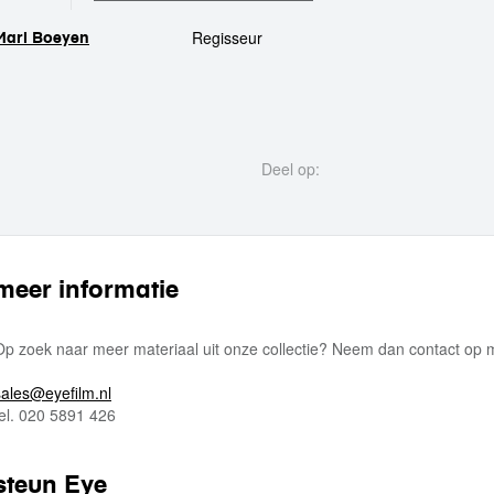
Regisseur
Mari Boeyen
crew
Deel op:
meer informatie
Op zoek naar meer materiaal uit onze collectie? Neem dan contact op
sales@eyefilm.nl
tel. 020 5891 426
steun Eye