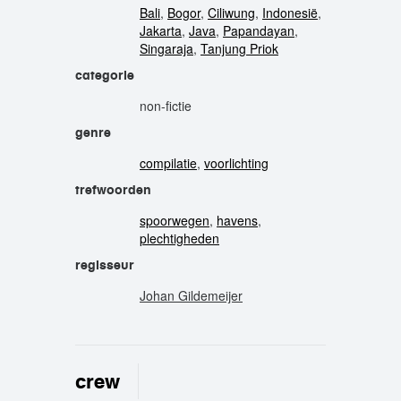
Bali
,
Bogor
,
Ciliwung
,
Indonesië
,
Jakarta
,
Java
,
Papandayan
,
Singaraja
,
Tanjung Priok
categorie
non-fictie
genre
compilatie
,
voorlichting
trefwoorden
spoorwegen
,
havens
,
plechtigheden
regisseur
Johan Gildemeijer
crew