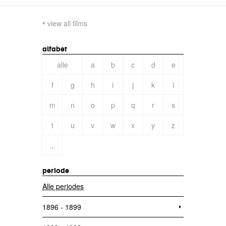
view all films
alfabet
alle
a
b
c
d
e
f
g
h
i
j
k
l
m
n
o
p
q
r
s
t
u
v
w
x
y
z
...
periode
Alle periodes
1896 - 1899