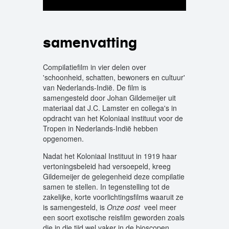
samenvatting
Compilatiefilm in vier delen over
'schoonheid, schatten, bewoners en cultuur'
van Nederlands-Indië. De film is
samengesteld door Johan Gildemeijer uit
materiaal dat J.C. Lamster en collega's in
opdracht van het Koloniaal instituut voor de
Tropen in Nederlands-Indië hebben
opgenomen.
Nadat het Koloniaal Instituut in 1919 haar
vertoningsbeleid had versoepeld, kreeg
Gildemeijer de gelegenheid deze compilatie
samen te stellen. In tegenstelling tot de
zakelijke, korte voorlichtingsfilms waaruit ze
is samengesteld, is
Onze oost
veel meer
een soort exotische reisfilm geworden zoals
die in die tijd wel vaker in de bioscopen