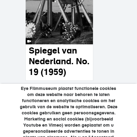
Spiegel van
Nederland. No.
19 (1959)
Eye Filmmuseum plaatst functionele cookies
pagina's
om deze website naar behoren te laten
1
2
3
4
5
functioneren en analytische cookies om het
gebruik van de website te optimaliseren. Deze
…
6
7
8
9
cookies gebruiken geen persoonsgegevens.
Marketing en social cookies (bijvoorbeeld
Youtube en Vimeo) worden geplaatst om u
gepersonaliseerde advertenties te tonen in