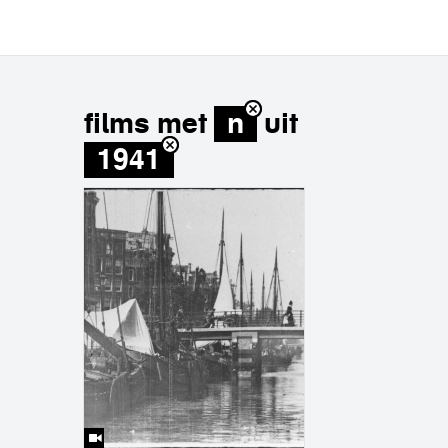
films met
n
uit
1941