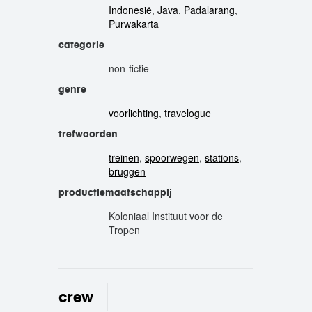
Indonesië
,
Java
,
Padalarang
,
Purwakarta
categorie
non-fictie
genre
voorlichting
,
travelogue
trefwoorden
treinen
,
spoorwegen
,
stations
,
bruggen
productiemaatschappij
Koloniaal Instituut voor de
Tropen
crew