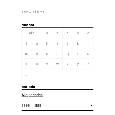
view all films
alfabet
alle
a
b
c
d
e
f
g
h
i
j
k
l
m
n
o
p
q
r
s
t
u
v
w
x
y
z
...
periode
Alle periodes
1896 - 1899