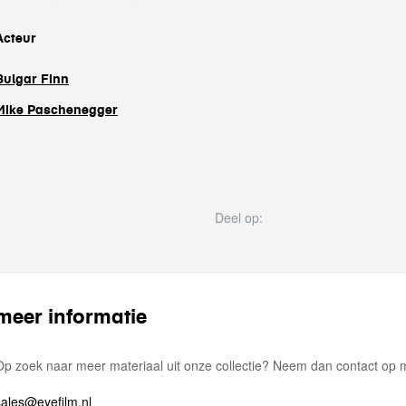
cast
Acteur
Bulgar Finn
Mike Paschenegger
Deel op:
meer informatie
Op zoek naar meer materiaal uit onze collectie? Neem dan contact op
sales@eyefilm.nl