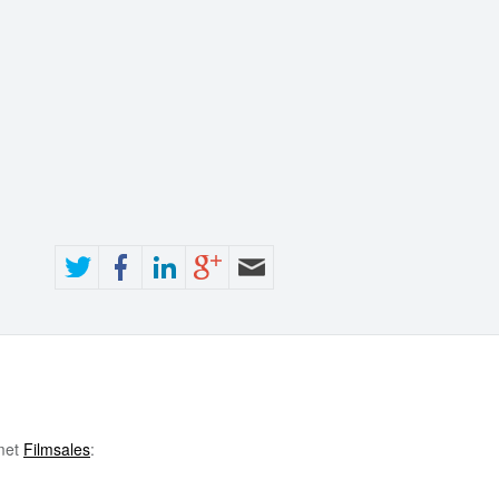
 met
Filmsales
: