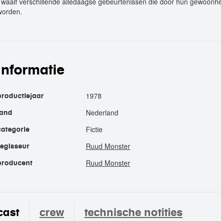
Twaalf verschillende alledaagse gebeurtenissen die door hun gewoonhe
worden.
informatie
1978
productiejaar
Nederland
land
Fictie
categorie
Ruud Monster
regisseur
Ruud Monster
producent
cast
crew
technische notities