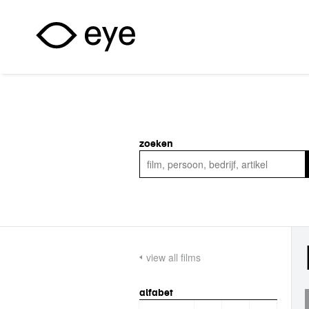
Overslaan en naar de inhoud gaan
zoeken
view all films
alfabet