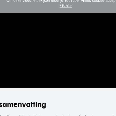
Om deze video te bekijken moet je YouTube/ Vimeo cookies accep
klik hier
samenvatting