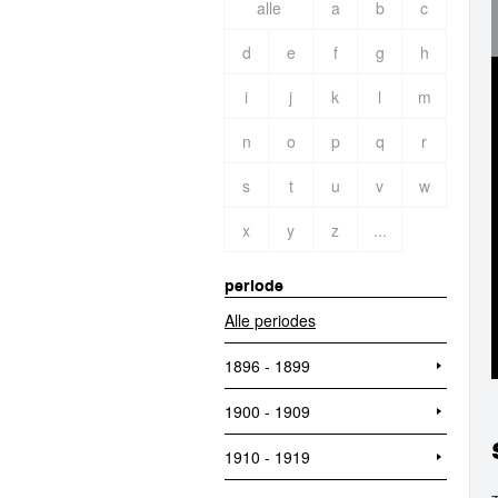
alle
a
b
c
d
e
f
g
h
i
j
k
l
m
n
o
p
q
r
s
t
u
v
w
x
y
z
...
periode
Alle periodes
1896 - 1899
1900 - 1909
1910 - 1919