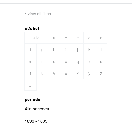
view all films
alfabet
alle
a
b
c
d
e
f
g
h
i
j
k
l
m
n
o
p
q
r
s
t
u
v
w
x
y
z
...
periode
Alle periodes
1896 - 1899