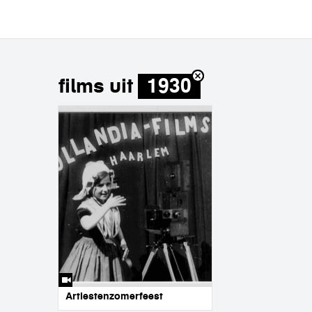
films uit
1930
Artiestenzomerfeest