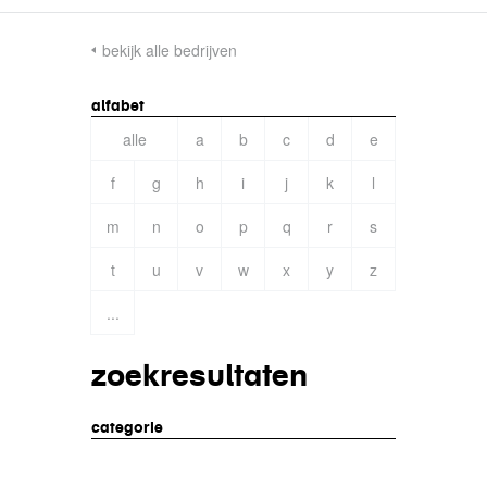
bekijk alle bedrijven
alfabet
alle
a
b
c
d
e
f
g
h
i
j
k
l
m
n
o
p
q
r
s
t
u
v
w
x
y
z
...
zoekresultaten
categorie