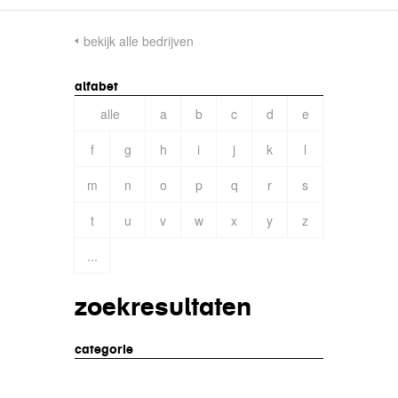
bekijk alle bedrijven
alfabet
alle
a
b
c
d
e
f
g
h
i
j
k
l
m
n
o
p
q
r
s
t
u
v
w
x
y
z
...
zoekresultaten
categorie