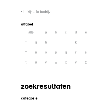
bekijk alle bedrijven
alfabet
alle
a
b
c
d
e
f
g
h
i
j
k
l
m
n
o
p
q
r
s
t
u
v
w
x
y
z
...
zoekresultaten
categorie