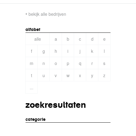
bekijk alle bedrijven
alfabet
alle
a
b
c
d
e
f
g
h
i
j
k
l
m
n
o
p
q
r
s
t
u
v
w
x
y
z
...
zoekresultaten
categorie