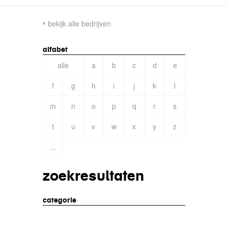
bekijk alle bedrijven
alfabet
alle
a
b
c
d
e
f
g
h
i
j
k
l
m
n
o
p
q
r
s
t
u
v
w
x
y
z
...
zoekresultaten
categorie