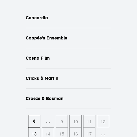
Concordia
Coppée's Ensemble
Cosna Film
Cricks & Martin
Croeze & Bosman
pagina's
…
9
10
11
12
…
13
14
15
16
17