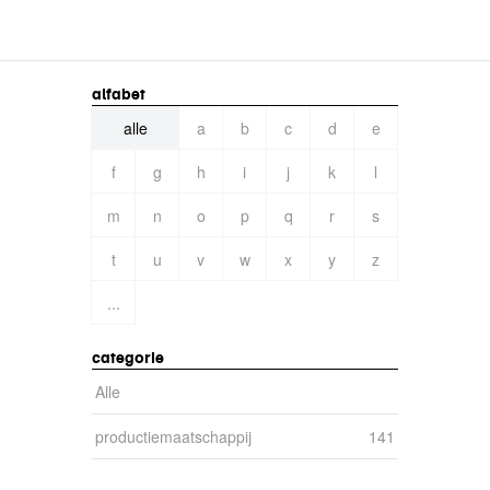
alfabet
alle
a
b
c
d
e
f
g
h
i
j
k
l
m
n
o
p
q
r
s
t
u
v
w
x
y
z
...
categorie
Alle
Alle-filter toepassen
productiemaatschappij
productiemaatschappij-filter
141
toepassen