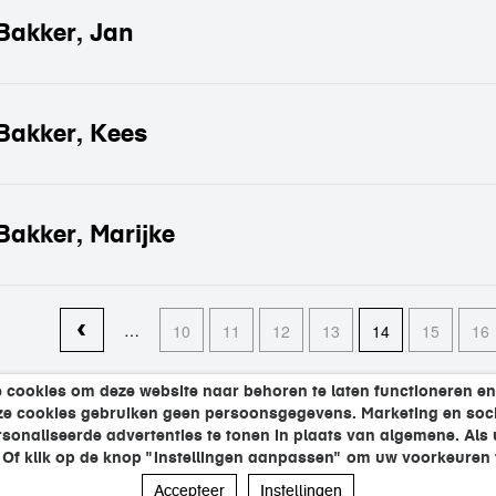
Bakker, Jan
Bakker, Kees
Bakker, Marijke
pagina's
…
10
11
12
13
14
15
16
 cookies om deze website naar behoren te laten functioneren en
eze cookies gebruiken geen persoonsgegevens. Marketing en soci
onaliseerde advertenties te tonen in plaats van algemene. Als u 
. Of klik op de knop "Instellingen aanpassen" om uw voorkeuren t
Accepteer
Instellingen