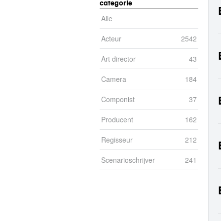
categorie
Alle
Alle-filter toepassen
Acteur
Acteur-filter toepassen
2542
Art director
Art director-filter toepassen
43
Camera
Camera-filter toepassen
184
Componist
Componist-filter toepassen
37
Producent
Producent-filter toepassen
162
Regisseur
Regisseur-filter toepassen
212
Scenarioschrijver
Scenarioschrijver-fil
241