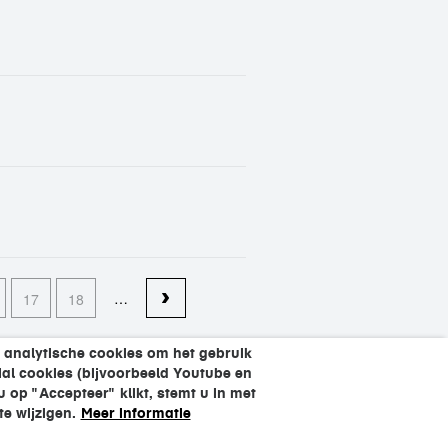
…
17
18
 analytische cookies om het gebruik
al cookies (bijvoorbeeld Youtube en
op "Accepteer" klikt, stemt u in met
e wijzigen.
Meer informatie