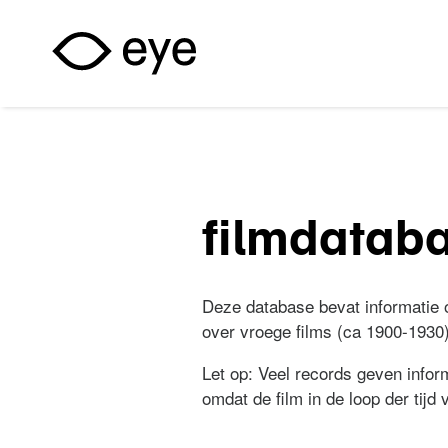
Overslaan en naar de inhoud gaan
filmdatab
Deze database bevat informatie ov
over vroege films (ca 1900-1930)
Let op: Veel records geven inform
omdat de film in de loop der tijd