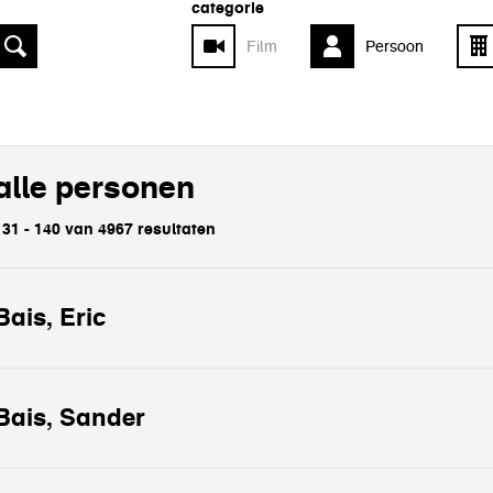
categorie
Film
Persoon
alle personen
131 - 140 van 4967 resultaten
Bais, Eric
Bais, Sander