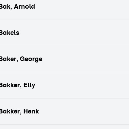
Bak, Arnold
Bakels
Baker, George
Bakker, Elly
ter toepassen
Bakker, Henk