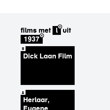
films met
l
uit
1937
Dick Laan Film
Herlaar,
Eugene